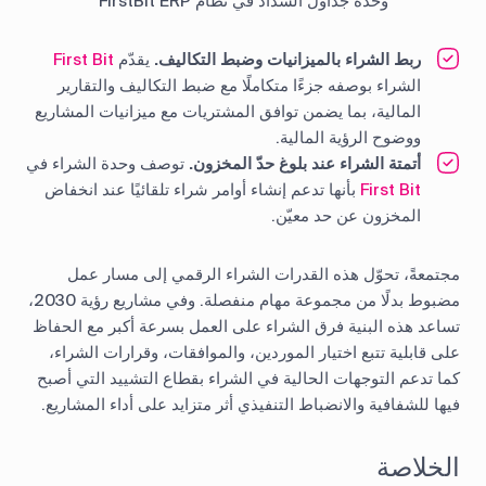
وحدة جداول السداد في نظام FirstBit ERP
ربط الشراء بالميزانيات وضبط التكاليف.
يقدّم
First Bit
الشراء بوصفه جزءًا متكاملًا مع ضبط التكاليف والتقارير
المالية، بما يضمن توافق المشتريات مع ميزانيات المشاريع
ووضوح الرؤية المالية.
أتمتة الشراء عند بلوغ حدّ المخزون.
توصف وحدة الشراء في
First Bit
بأنها تدعم إنشاء أوامر شراء تلقائيًا عند انخفاض
المخزون عن حد معيّن.
مجتمعةً، تحوّل هذه القدرات الشراء الرقمي إلى مسار عمل
مضبوط بدلًا من مجموعة مهام منفصلة. وفي مشاريع رؤية 2030،
تساعد هذه البنية فرق الشراء على العمل بسرعة أكبر مع الحفاظ
على قابلية تتبع اختيار الموردين، والموافقات، وقرارات الشراء،
كما تدعم التوجهات الحالية في الشراء بقطاع التشييد التي أصبح
فيها للشفافية والانضباط التنفيذي أثر متزايد على أداء المشاريع.
الخلاصة