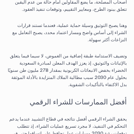
أصحاب المصلحة، ما يضع المقاولين أمام حالة من عدم اليقين
تتعلق ببنود الطرح، ومعايير التقييم، وتوقعات تنفيذ العقود.
وهنا يصبح التوثيق وسيلة حماية عملية، فعندما تستند قرارات
الشراء إلى أساس واضح ومسار اعتماد محدد، يصبح التعامل مع
النزاعات أكثر سهولة.
وتضيف الاستدامة طبقة إضافية من الغموض، لا سيما فيما يتعلق
بالإثباتات والتوثيق، إذ يعزز الهدف المعلن لمبادرة السعودية
الخضراء بخفض الانبعاثات الكربونية بمقدار 278 مليون طن سنويًا
بحلول عام 2030 سبب مطالبة الملاك المتزايدة بالأدلة الموثقة
بدل الاكتفاء بالتأكيدات الشفوية.
أفضل الممارسات للشراء الرقمي
يحقق الشراء الرقمي أفضل نتائجه في قطاع التشييد عندما يدعم
التحكم في التنفيذ، لا مجرد تسريع عمليات الشراء، إذ تتطلب
توقعات رؤية 2030 مسارات عمل تحافظ على اتساقها حتى في