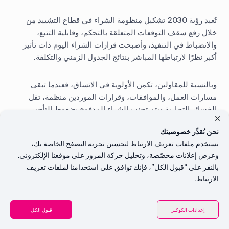
تُعيد رؤية 2030 تشكيل منظومة الشراء في قطاع التشييد من
خلال رفع سقف التوقعات المتعلقة بالتحكم، وقابلية التتبع،
والانضباط في التنفيذ، وأصبحت قرارات الشراء اليوم ذات تأثير
أكبر نظرًا لارتباطها المباشر بنتائج الجدول الزمني والتكلفة.
وبالنسبة للمقاولين، تكمن الأولوية في الاتساق، فعندما تبقى
مسارات العمل، والموافقات، وقرارات الموردين منظمة، تقل
الخسائر التجارية ويتم تجنب الشراء المدفوع بضغوط التأخير.
نحن نُقدِّر خصوصيتك
وهنا يأتي دور الشراء الرقمي في دعم التوجهات الحالية في
نستخدم ملفات تعريف الارتباط لتحسين تجربة التصفح الخاصة بك،
الشراء بقطاع التشييد بشكل عملي، إذ يساعد المقاولين على
وعرض إعلانات مخصّصة، وتحليل حركة المرور على موقعنا الإلكتروني.
الحفاظ على قابلية التنبؤ بالتنفيذ تحت الضغط، مع التوافق مع
بالنقر على “قبول الكل”، فإنك توافق على استخدامنا لملفات تعريف
التوجهات الأوسع للشراء في السوق.
الارتباط.
الأسئلة الشائعة
المحتويات
إعدادات الكوكيز
قبول الكل