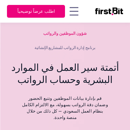
اطلب عرضاً توضيحياً
KSA
UAE
شؤون الموظفين والرواتب
المدير التنفيذي |
مقدّر التكاليف
English
English
كيف يُسهم نظام FirstBit لإدارة
جهات الاتصال
الشركة
تجارب
مد
اربط كل
المالك
موارد المؤسسات في دعم شركة
عربي
مدير المشتريات
الأقسام
العملاء
برنامج إدارة الرواتب للمشاريع الإنشائية
The Toolkit Interior
مدير المالية
ببعضها من
Decoration لقيادة التحول في
مدير المستودعات
خلال
الأدلة
الأ
أعمالها
مدير العمليات
أتمتة سير العمل في الموارد
برنامج
مدير الموارد
الإرشا
وا
واحد
مدير المشاريع
البشرية
البشرية وحساب الرواتب
مدير المعدات
اكتشف كيف يغلق
تفاصيل تجربة العميل
نظام فيرستبيت ERP
قم بإدارة بيانات الموظفين وتتبع الحضور
جميع الفجوات
وضمان دقة الرواتب بسهولة، مع الالتزام الكامل
نظرة عامة
التشغيلية
بنظام العمل السعودي — كل ذلك من خلال
منصة واحدة.