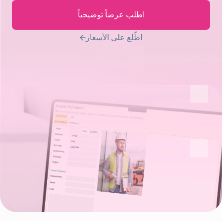
مراقبة
المشاريع
المشتريات
إدارة
اطلب عرضاً توضيحياً
تكاليف
الشؤون
المشروع
المالية
اطّلع على الأسعار
المحاسبة
الضرائب
الموظفين
إدارة
والرواتب
المستودعات
إدارة
إدارة
إدارة
المبيعات
المعدات
الإنتاج
علاقات
والأصول
العملاء
CRM
كافة الخصائص