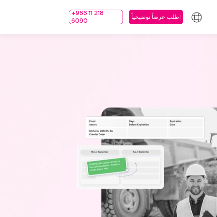
+966 11 218
اطلب عرضاً توضيحياً
6090
دونة
أخبار والفعاليات
إدارة الشؤون المالية
إدارة المستودعات
المبيعات
كافة الخصائص