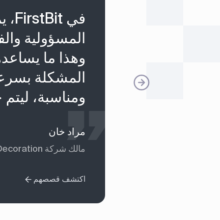
في t
المسؤولية والف
وهذا ما يساعد
المشكلة بسرعة 
ومناسبة، ليتم 
مراد خان
مالك شركة The Toolkit Interior Decoration
اكتشف قصصهم