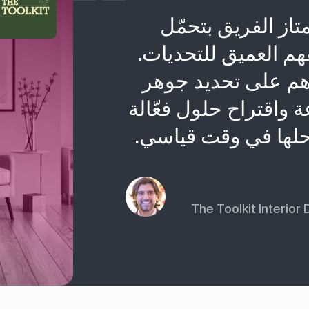
FirstBi، يمتاز الفريق بتحمّل
هم العميق للتحديات.
هم على تحديد جوهر
واقتراح حلول فعّالة
حلها في وقت قياسي.