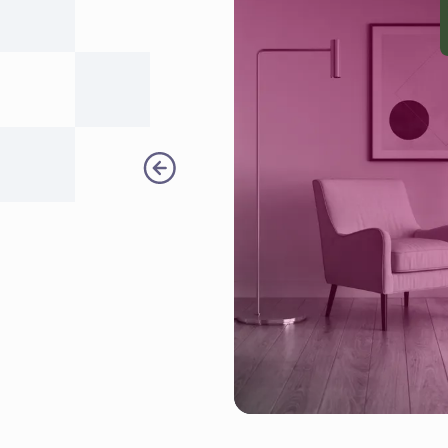
جميع الأشياء الت
في البرنامج. "قار
برامج المنافسين 
أكثر منطقية من 
والاشتراكات السن
توفيق الجابر
مدير عام Multi Fix Technical Services
اكتشف قصصهم