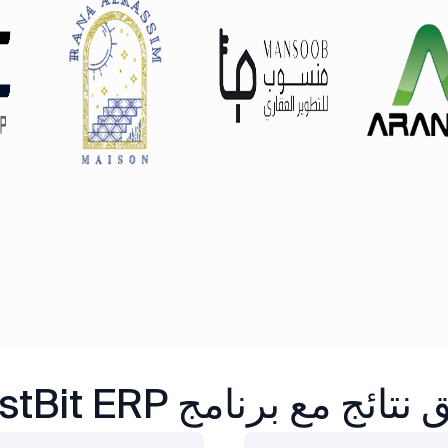
تائج مع برنامج FirstBit ERP