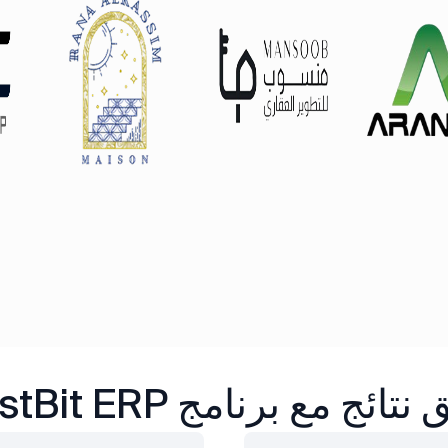
تائج مع برنامج FirstBit ERP