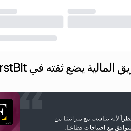
ق المالية يضع ثقته في FirstBit
Fir كان مثالياً نظراً لأنه يتناسب مع ميزانيتنا من
يتوافق مع احتياجات قطاعنا.