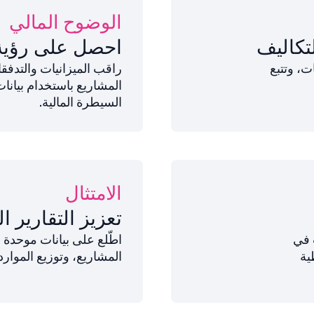
الوضوح المالي
لتكاليف
احصل على رؤية 
ت، وتتبع
راقب الميزانيات والتدفقا
المشاريع باستخدام بيان
السيطرة المالية.
الامتثال
تعزيز التقارير ال
 في
اطّلع على بيانات موحدة ح
ية
المشاريع، وتوزيع الموارد.