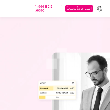
+966 11 218
اطلب عرضاً توضيحياً
6090
دونة
أخبار والفعاليات
إدارة الشؤون المالية
إدارة المستودعات
المبيعات
كافة الخصائص