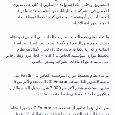
المشاريع، وتحليل الكفاءة، وإعداد التقارير. إذ كان على مديري
الأعمال في الشركة جمع البيانات من أنظمة متعددة وإجراء
الحسابات يدوياً، وهو ما تسبب في كثرة الأخطاء وبطء إنجاز
العمليات وزيادة الأعباء.
وللتغلب على هذه التحديات، برزت الحاجة إلى التحول نحو نظام
حديث يعتمد على الرقمنة والأتمتة، بحيث يتيح أتمتة المحاسبة
المالية والإدارية بكفاءة عالية. فكان الاختيار الأمثل هو نظام
تخطيط موارد المؤسسة الخاص بـ FirstBIT كحل مرن وفعّال قادر
على تلبية جميع احتياجات الشركة، وبسعر مناسب.
تم بناء نظام تخطيط موارد المؤسسة الخاص بـ FirstBIT على
منصة التطوير العالمية 1C:Enterprise، التي تخدم أكثر من 5
ملايين مستخدم وتضم أكثر من 7,000 شريك حول العالم والذين
يبتكرون حلولاً قائمة على هذه المنصة المتقدمة.
من خلال بيئة التطوير المتخصصة 1C:Enterprise، يتميز النظام
بمرونة عالية في التخصيص بما يتوافق مع متطلبات كل عميل.