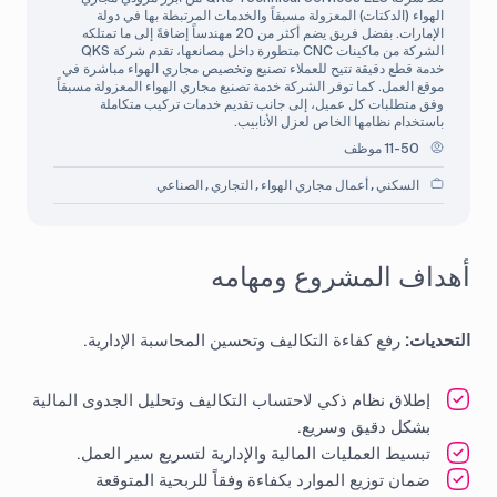
الهواء (الدكتات) المعزولة مسبقاً والخدمات المرتبطة بها في دولة
الإمارات. بفضل فريق يضم أكثر من 20 مهندساً إضافةً إلى ما تمتلكه
الشركة من ماكينات CNC متطورة داخل مصانعها، تقدم شركة QKS
خدمة قطع دقيقة تتيح للعملاء تصنيع وتخصيص مجاري الهواء مباشرة في
موقع العمل. كما توفر الشركة خدمة تصنيع مجاري الهواء المعزولة مسبقاً
وفق متطلبات كل عميل، إلى جانب تقديم خدمات تركيب متكاملة
باستخدام نظامها الخاص لعزل الأنابيب.
11-50 موظف
السكني
أعمال مجاري الهواء
التجاري
الصناعي
,
,
,
أهداف المشروع ومهامه
التحديات:
رفع كفاءة التكاليف وتحسين المحاسبة الإدارية.
إطلاق نظام ذكي لاحتساب التكاليف وتحليل الجدوى المالية
بشكل دقيق وسريع.
تبسيط العمليات المالية والإدارية لتسريع سير العمل.
ضمان توزيع الموارد بكفاءة وفقاً للربحية المتوقعة