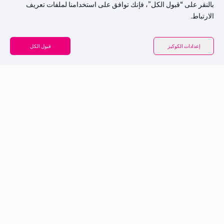
بالنقر على “قبول الكل”، فإنك توافق على استخدامنا لملفات تعريف
الارتباط.
إعدادات الكوكيز
قبول الكل
نظرة عامة على النظام
الأسعار
الخصائص الرئيسية
الحلول